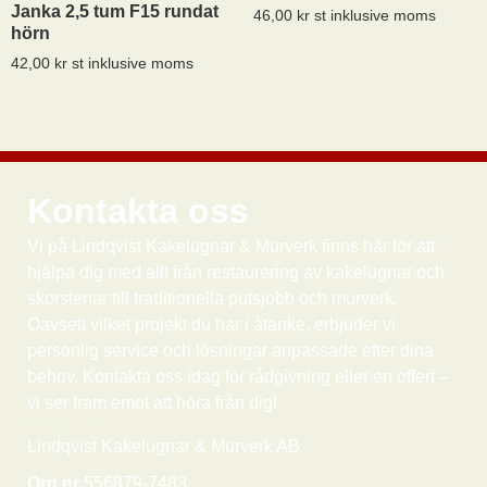
Janka 2,5 tum F15 rundat
46,00
kr
st inklusive moms
hörn
42,00
kr
st inklusive moms
Kontakta oss
Vi på Lindqvist Kakelugnar & Murverk finns här för att
hjälpa dig med allt från restaurering av kakelugnar och
skorstenar till traditionella putsjobb och murverk.
Oavsett vilket projekt du har i åtanke, erbjuder vi
personlig service och lösningar anpassade efter dina
behov. Kontakta oss idag för rådgivning eller en offert –
vi ser fram emot att höra från dig!
FÖRETAG
Lindqvist Kakelugnar & Murverk AB
Org.nr
556879-7483